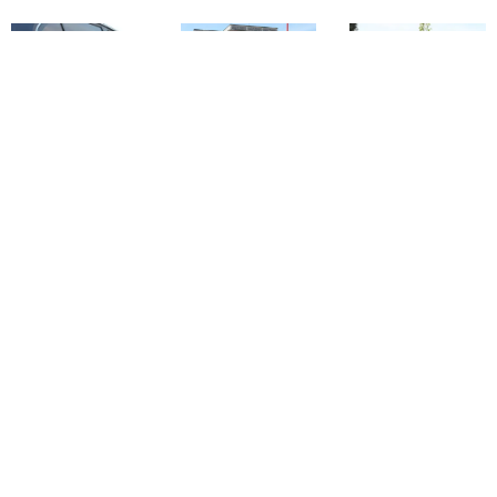
ASS. NAZ. CARABINIERI SEZIONE DI PASTRENGO - Piazza Carlo
Alberto, 37010 Pastrengo - pastrengo@sezioni-anc.it