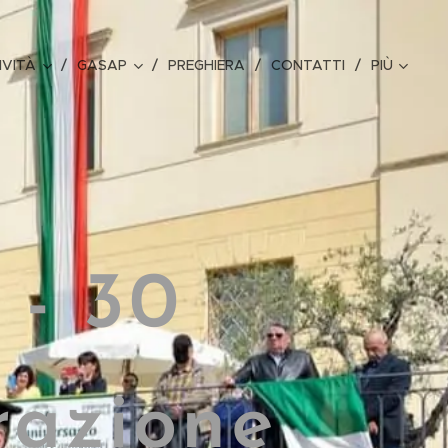
IVITÀ
GASAP
PREGHIERA
CONTATTI
PIÙ
 - 30
razione