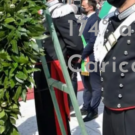
174° 
Caric