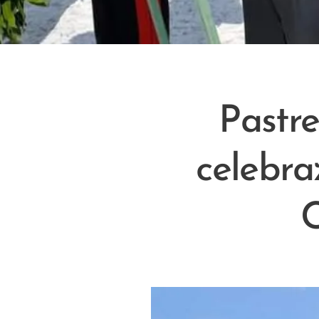
Pastr
celebra
C