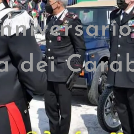
anniversario
a dei Carab