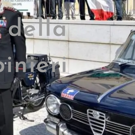
 della
inieri