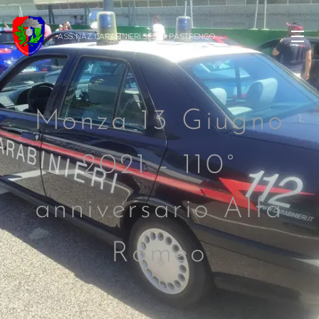
ASS. NAZ. CARABINIERI SEZ. DI
PASTRENGO
Monza 13 Giugno
2021 - 110°
anniversario Alfa
Romeo