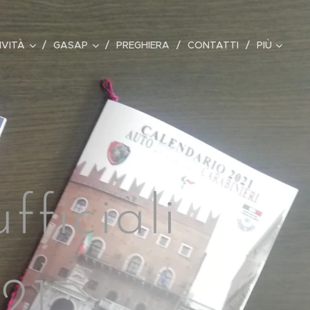
IVITÀ
GASAP
PREGHIERA
CONTATTI
PIÙ
fficiali
21