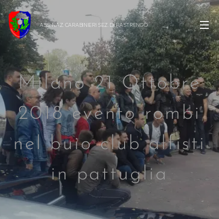
ASS. NAZ. CARABINIERI SEZ. DI
PASTRENGO
Milano 21 Ottobre
2018 evento rombi
nel buio club alfisti
in pattuglia